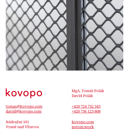
MgA. Tomáš Polák
David Polák
tomas@kovopo.com
+420 724 732 343
david@kovopo.com
+420 736 123 808
Nádražní 101
kovopo.com
Vrané nad Vltavou
potom.work